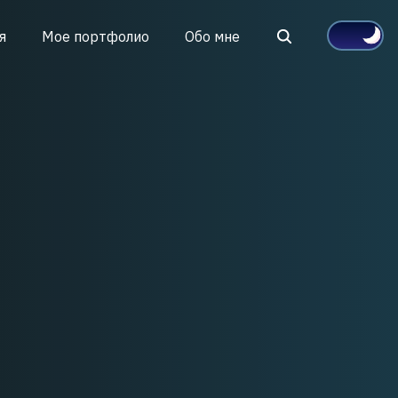
Search
я
Мое портфолио
Обо мне