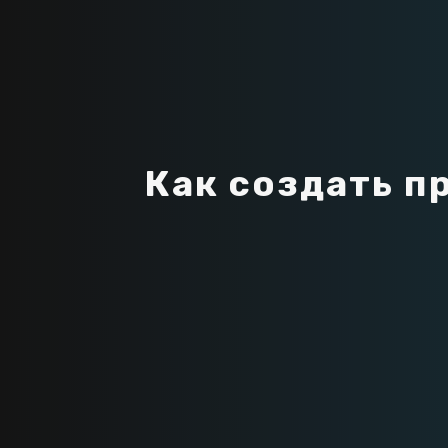
К
а
к
с
о
з
д
а
т
ь
п