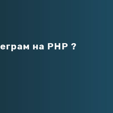
л
е
г
р
а
м
н
а
P
H
P
?