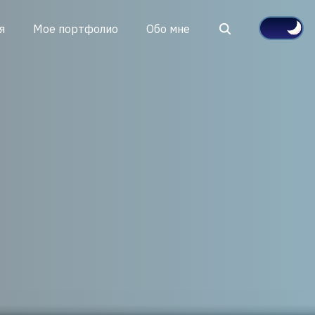
Search
я
Мое портфолио
Обо мне