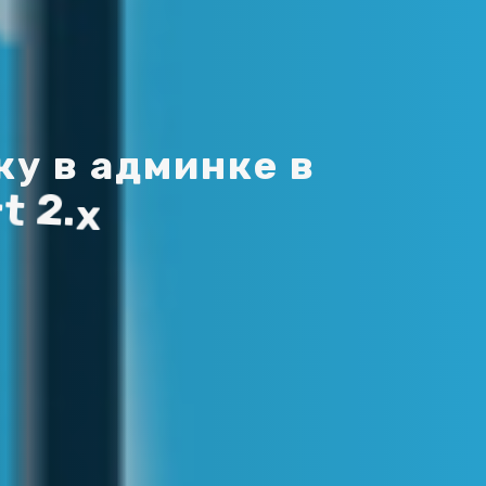
к
у
в
а
д
м
и
н
к
е
в
r
t
2
.
x