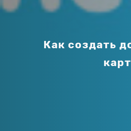
К
а
к
с
о
з
д
а
т
ь
д
к
а
р